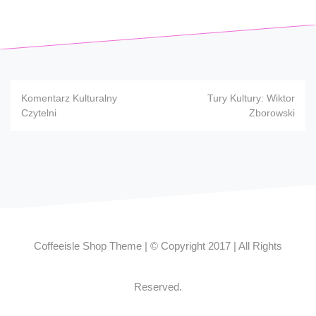
Nawigacja
Komentarz Kulturalny
Tury Kultury: Wiktor
wpisu
Czytelni
Zborowski
Coffeeisle Shop Theme
|
© Copyright 2017
|
All Rights
Reserved.