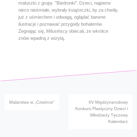
maluszki z grupy ”Biedronki”. Dzieci, najpierw
nieco nieśmiałe, wybrały książeczki, by za chwilę,
już z uśmiechem i odwagą, oglądać barwne
ilustracje i poznawać przygody bohaterów.
Żegnając się, Milusińscy obiecali, że wkrótce
znów wpadną z wizytą.
Nawigacja
Malarstwo w „Czwórce”
XV Międzynarodowy
wpisu
Konkurs Plastyczny Dzieci i
Młodzieży Tęczowy
Kalendarz