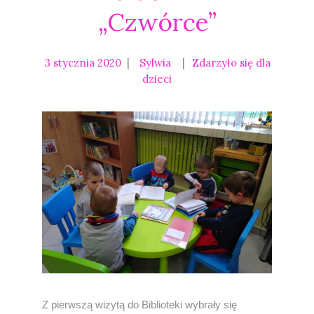
„Czwórce”
3 stycznia 2020
Sylwia
Zdarzyło się dla
dzieci
Z pierwszą wizytą do Biblioteki wybrały się