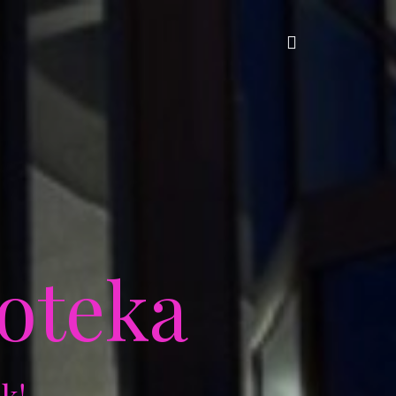
Szukaj:
ioteka
k!