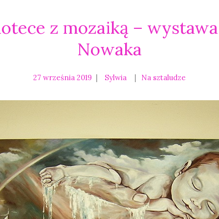
iotece z mozaiką – wystaw
Nowaka
27 września 2019
Sylwia
Na sztaludze