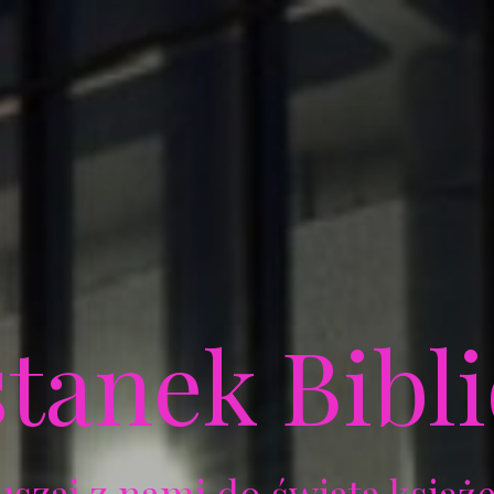
tanek Bibl
uszaj z nami do świata książe