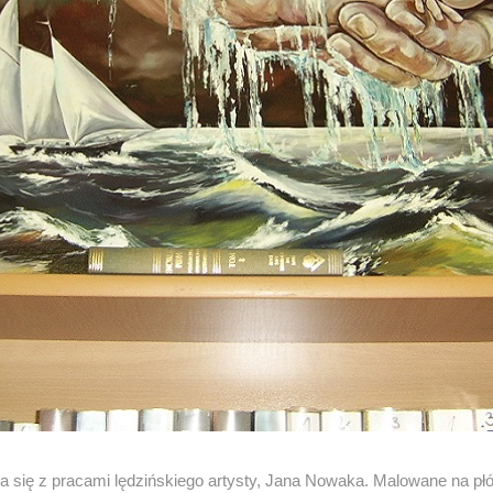
się z pracami lędzińskiego artysty, Jana Nowaka. Malowane na płót